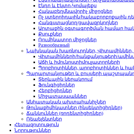
Էնդո և Էկտո-Կոմպլեքս
Հակաբեղմնավորիչ միջոցներ
Ոչ ստերոիդային/հակաբորբոքային դ
Հանգստացնող/ցավազրկողներ
Արտաքին օգտագործման համար հա
Քսուքներ
Ռումինատոր միջոցներ
Разнообразный
Նախնական խառնուրդներ, Վիտամիններ, հ
Վիտամինների/հանքանյութերի/ամին
Աճի և իմունոստիմուլյատորների
Պրոբիոտիկներ, պրոբիոտիկներ և հա
Պարարտանյութեր և բույսերի պաշտպանո
Տերևային կերակրում
Ֆունգիցիդներ
Հերբիցիդներ
Միջատասպաններ
Անհատական ​​ախտահանիչներ
Թունաքիմիկատներ (ինսեկտիցիդներ)
Ճանկուններ (ռոդենտիցիդներ)
Ռեպելենտներ
Հետազոտություն
Նորություններ