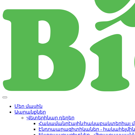
Մեր մասին
Ապրանքներ
Վետերինար դեղեր
Հակամանրէային/հակաբակտերիալ մ
Էնդոպարազիտիկաներ - հակահելմի
Էկտոպարազիտներ - միջատասպանն