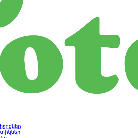
իջոցներ
նտիկներ
եր