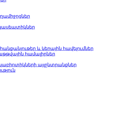
եղամիջոցներ
կասեպտիկներ
անքանյութեր և կերային հավելումներ
աթթվային համալիրներ
կաբիոտիկների այլընտրանքներ
ւթյուն