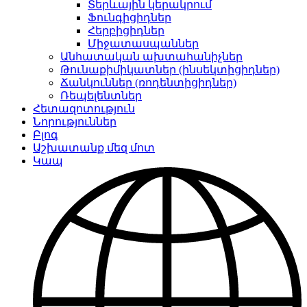
Տերևային կերակրում
Ֆունգիցիդներ
Հերբիցիդներ
Միջատասպաններ
Անհատական ​​ախտահանիչներ
Թունաքիմիկատներ (ինսեկտիցիդներ)
Ճանկուններ (ռոդենտիցիդներ)
Ռեպելենտներ
Հետազոտություն
Նորություններ
Բլոգ
Աշխատանք մեզ մոտ
Կապ