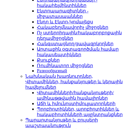
հակահելմինտիկներ
Էկտոպարազիտներ -
միջատասպաններ
Էնդո և Էկտո-Կոմպլեքս
Հակաբեղմնավորիչ միջոցներ
Ոչ ստերոիդային/հակաբորբոքային
դեղամիջոցներ
Հանգստացնող/ցավազրկողներ
Արտաքին օգտագործման համար
հակասեպտիկներ
Քսուքներ
Ռումինատոր միջոցներ
Разнообразный
Նախնական խառնուրդներ,
Վիտամիններ, հանքանյութեր և կերային
հավելումներ
Վիտամինների/հանքանյութերի/
ամինաթթվային համալիրներ
Աճի և իմունոստիմուլյատորների
Պրոբիոտիկներ, պրոբիոտիկներ և
հակաբիոտիկների այլընտրանքներ
Պարարտանյութեր և բույսերի
պաշտպանություն