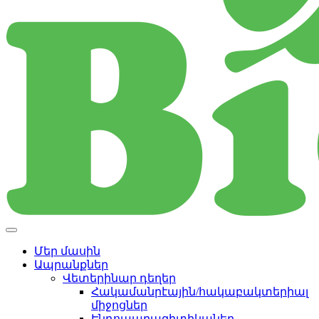
Մեր մասին
Ապրանքներ
Վետերինար դեղեր
Հակամանրէային/հակաբակտերիալ
միջոցներ
Էնդոպարազիտիկաներ -