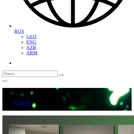
RUS
GEO
ENG
AZR
ARM
Новости
Главная
Новости