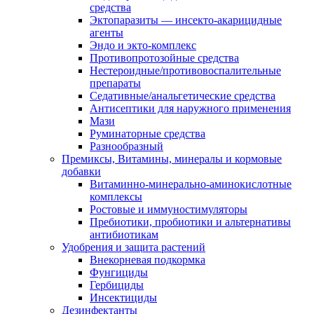
средства
Эктопаразиты — инсекто-акарицидные
агенты
Эндо и экто-комплекс
Противопротозойные средства
Нестероидные/противовоспалительные
препараты
Седативные/анальгетические средства
Антисептики для наружного применения
Мази
Руминаторные средства
Разнообразный
Премиксы, Витамины, минералы и кормовые
добавки
Витаминно-минерально-аминокислотные
комплексы
Ростовые и иммуностимуляторы
Пребиотики, пробиотики и альтернативы
антибиотикам
Удобрения и защита растений
Внекорневая подкормка
Фунгициды
Гербициды
Инсектициды
Дезинфектанты