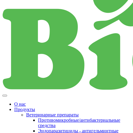
О нас
Продукты
Ветеринарные препараты
Противомикробные/антибактериальные
средства
Эндопаразитициды - антигельминтные